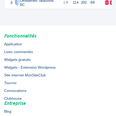
Desiderien Seauvois
6
12
10
1
-
9
114
202
-88
D
D
BC
Fonctionnalités
Application
Lives commentés
Widgets gratuits
Widgets - Extension Wordpress
Site internet MonSiteClub
Tournoi
Convocations
Clubhouse
Entreprise
Blog