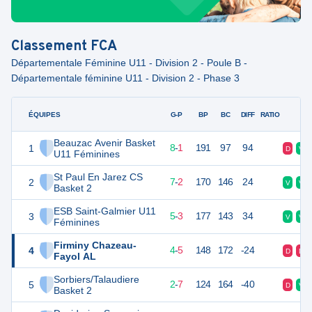
Classement
FCA
Départementale Féminine U11 - Division 2 - Poule B -
Départementale féminine U11 - Division 2 - Phase 3
ÉQUIPES
PTS
JO
G-P
BP
BC
DIFF
RATIO
F
Beauzac Avenir Basket
1
25
9
8
-
1
191
97
94
D
V
U11 Féminines
St Paul En Jarez CS
2
25
10
7
-
2
170
146
24
V
V
Basket 2
ESB Saint-Galmier U11
3
22
10
5
-
3
177
143
34
V
V
Féminines
Firminy Chazeau-
4
19
10
4
-
5
148
172
-24
D
D
Fayol AL
Sorbiers/Talaudiere
5
13
9
2
-
7
124
164
-40
D
V
Basket 2