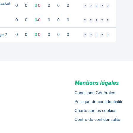
Basket
0
0
0
-
0
0
0
0
?
?
?
?
?
0
0
0
-
0
0
0
0
?
?
?
?
?
ye 2
0
0
0
-
0
0
0
0
?
?
?
?
?
Mentions légales
Conditions Générales
Politique de confidentialité
Charte sur les cookies
Centre de confidentialité