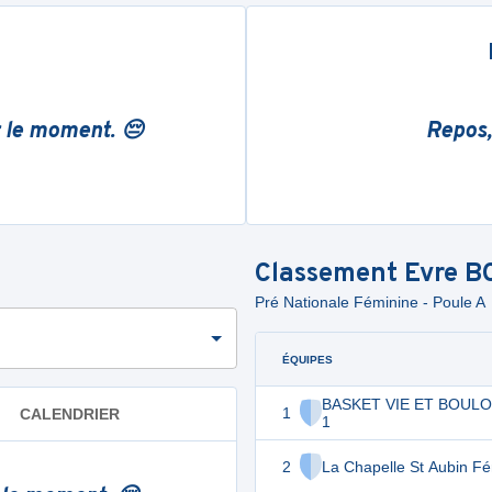
r le moment. 😔
Repos,
Classement
Evre B
Pré Nationale Féminine - Poule A
ÉQUIPES
BASKET VIE ET BOULO
1
CALENDRIER
1
2
La Chapelle St Aubin F