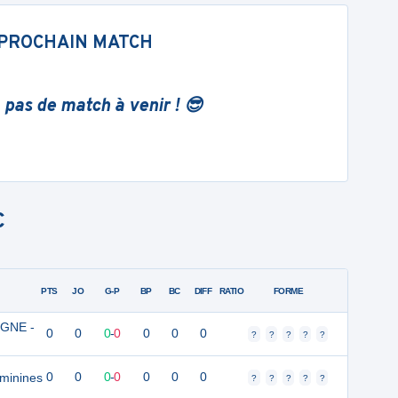
PROCHAIN MATCH
 pas de match à venir ! 😎
C
PTS
JO
G-P
BP
BC
DIFF
RATIO
FORME
GNE -
0
0
0
-
0
0
0
0
?
?
?
?
?
éminines
0
0
0
-
0
0
0
0
?
?
?
?
?