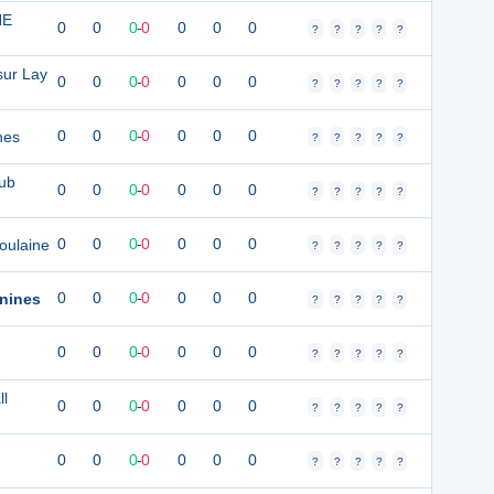
HE
0
0
0
-
0
0
0
0
?
?
?
?
?
sur Lay
0
0
0
-
0
0
0
0
?
?
?
?
?
nes
0
0
0
-
0
0
0
0
?
?
?
?
?
lub
0
0
0
-
0
0
0
0
?
?
?
?
?
oulaine
0
0
0
-
0
0
0
0
?
?
?
?
?
inines
0
0
0
-
0
0
0
0
?
?
?
?
?
0
0
0
-
0
0
0
0
?
?
?
?
?
ll
0
0
0
-
0
0
0
0
?
?
?
?
?
0
0
0
-
0
0
0
0
?
?
?
?
?