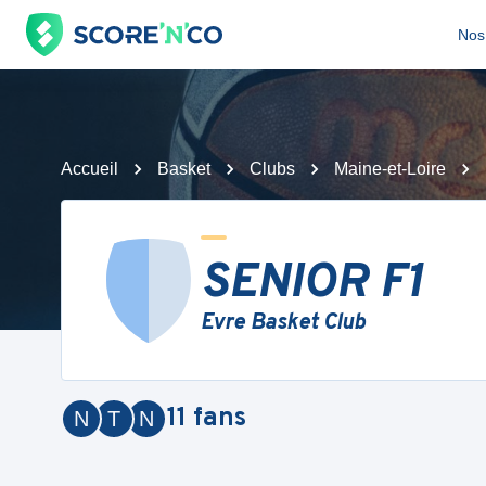
Nos 
Accueil
Basket
Clubs
Maine-et-Loire
SENIOR F1
Evre Basket Club
11
fans
N
T
N