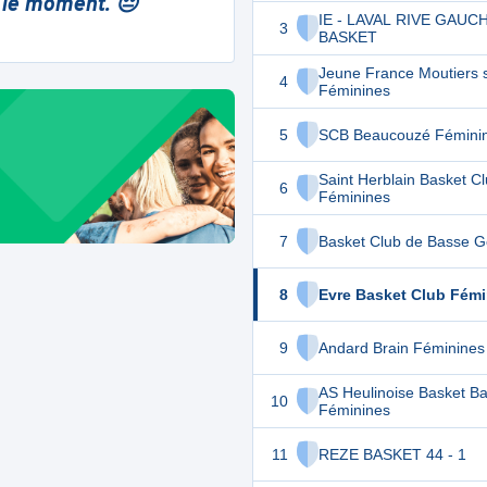
 le moment. 😔
IE - LAVAL RIVE GAUC
3
BASKET
Jeune France Moutiers 
4
Féminines
5
SCB Beaucouzé Fémini
Saint Herblain Basket C
6
Féminines
7
Basket Club de Basse G
8
Evre Basket Club Fém
9
Andard Brain Féminines
AS Heulinoise Basket Ba
10
Féminines
11
REZE BASKET 44 - 1