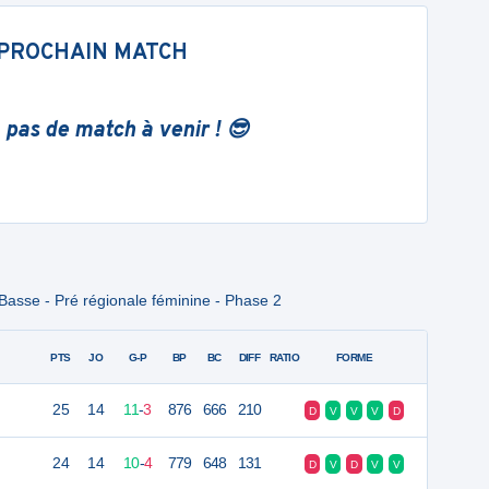
PROCHAIN MATCH
 pas de match à venir ! 😎
Basse - Pré régionale féminine - Phase 2
PTS
JO
G-P
BP
BC
DIFF
RATIO
FORME
25
14
11
-
3
876
666
210
D
V
V
V
D
24
14
10
-
4
779
648
131
D
V
D
V
V