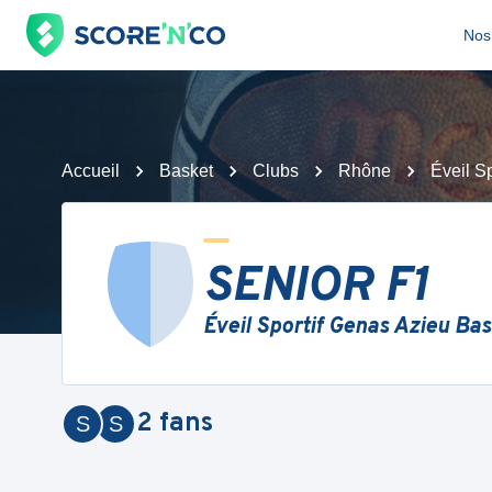
Nos 
Accueil
Basket
Clubs
Rhône
Éveil S
SENIOR F1
Éveil Sportif Genas Azieu Ba
2
fans
S
S