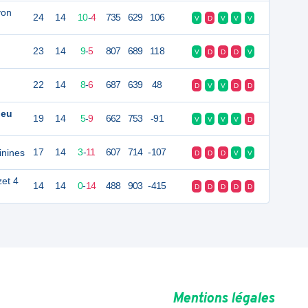
yon
24
14
10
-
4
735
629
106
V
D
V
V
V
23
14
9
-
5
807
689
118
V
D
D
D
V
22
14
8
-
6
687
639
48
D
V
V
D
D
ieu
19
14
5
-
9
662
753
-91
V
V
V
V
D
inines
17
14
3
-
11
607
714
-107
D
D
D
V
V
zet 4
14
14
0
-
14
488
903
-415
D
D
D
D
D
Mentions légales