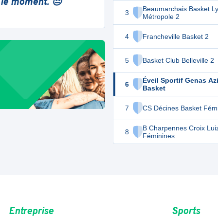
 le moment. 😔
Beaumarchais Basket L
3
Métropole 2
4
Francheville Basket 2
5
Basket Club Belleville 2
Éveil Sportif Genas Az
6
Basket
7
CS Décines Basket Fém
B Charpennes Croix Lui
8
Féminines
Entreprise
Sports