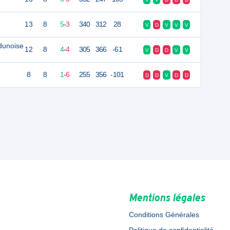
13
8
5
-
3
340
312
28
V
D
V
V
V
dunoise
12
8
4
-
4
305
366
-61
V
D
D
V
V
8
8
1
-
6
255
356
-101
D
D
V
D
D
Mentions légales
Conditions Générales