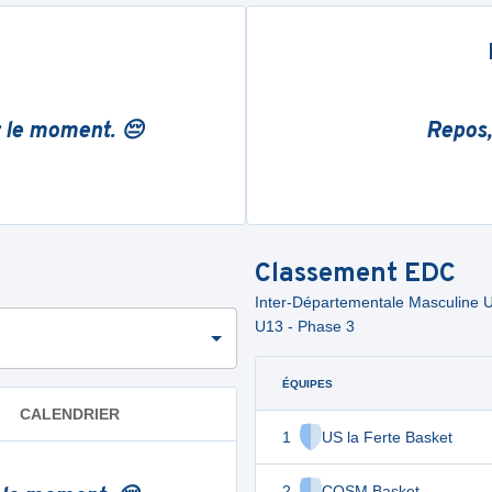
r le moment. 😔
Repos,
Classement
EDC
Inter-Départementale Masculine U
U13 - Phase 3
ÉQUIPES
CALENDRIER
1
US la Ferte Basket
2
COSM Basket