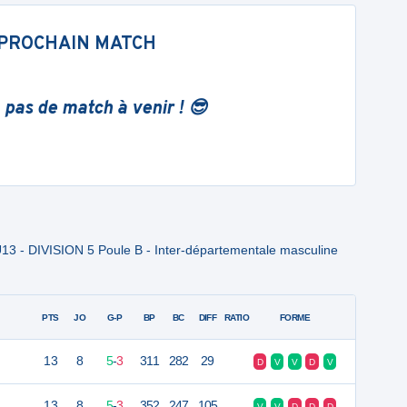
PROCHAIN MATCH
 pas de match à venir ! 😎
13 - DIVISION 5 Poule B - Inter-départementale masculine
PTS
JO
G-P
BP
BC
DIFF
RATIO
FORME
13
8
5
-
3
311
282
29
D
V
V
D
V
13
8
5
-
3
352
247
105
V
V
D
D
D