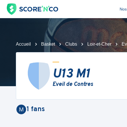
Nos 
Accueil
Basket
Clubs
Loir-et-Cher
Ev
U13 M1
Eveil de Contres
1
fans
M