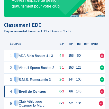
Activez l'espace de gestion
gratuitement pour votre club !
Classement
EDC
Départemental Féminin U11 - Division 2 - B
ÉQUIPES
PTS
JO
G-P
BP
BC
DIFF
RATIO
F
1
ADA Blois Basket 41 3
12
4
4
-
0
158
60
D
2
Vineuil Sports Basket 2
10
4
3
-
1
153
123
V
3
S.M.S. Romorantin 3
8
4
2
-
2
144
108
V
4
Eveil de Contres
5
4
0
-
3
66
148
D
Club Athletique
5
5
4
0
-
3
52
134
D
D
Ouzouer le March