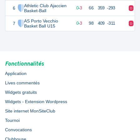
Athletic Club Ajaccien
6
3
12
0
-
3
66
359
-293
D
Basket-Ball
AS Porto Vecchio
7
3
12
0
-
3
98
409
-311
D
Basket Ball U15
Fonctionnalités
Application
Lives commentés
Widgets gratuits
Widgets - Extension Wordpress
Site internet MonSiteClub
Tournoi
Convocations
Clubhouse