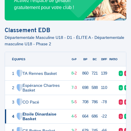
Activez l'espace de gestion
gratuitement pour votre club !
Classement
EDB
Départementale Masculine U18 - D1 - ÉLITE A - Départementale
masculine U18 - Phase 2
ÉQUIPES
PTS
JO
G-P
BP
BC
DIFF
RATIO
F
1
TA Rennes Basket
18
10
8
-
2
860
721
139
V
D
Espérance Chartres
2
17
10
7
-
3
698
588
110
V
V
Basket
3
CO Pacé
15
10
5
-
5
708
786
-78
D
D
Etoile Dinardaise
4
13
10
4
-
5
664
686
-22
D
V
Basket
5
CS Betton Basket
13
10
3
-
7
679
745
-66
D
D