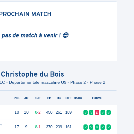
PROCHAIN MATCH
 pas de match à venir ! 😎
 Christophe du Bois
1C - Départementale masculine U9 - Phase 2 - Phase 2
PTS
JO
G-P
BP
BC
DIFF
RATIO
FORME
18
10
8
-
2
450
261
189
V
V
D
V
V
e
17
9
8
-
1
370
209
161
V
V
V
V
V