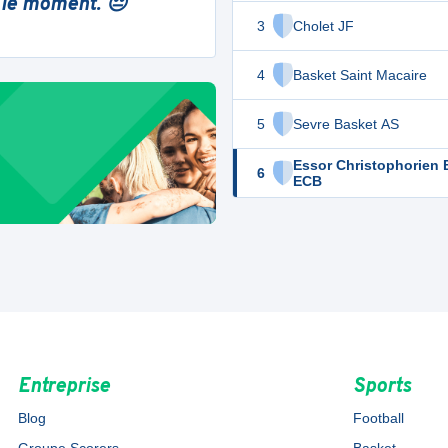
 le moment. 😔
3
Cholet JF
4
Basket Saint Macaire
5
Sevre Basket AS
Essor Christophorien 
6
ECB
Entreprise
Sports
Blog
Football