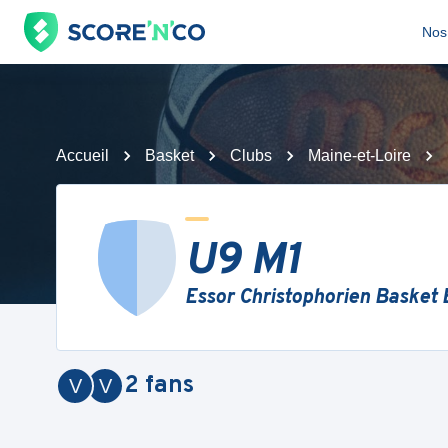
Nos 
Accueil
Basket
Clubs
Maine-et-Loire
U9 M1
Essor Christophorien Basket
2
fans
V
V