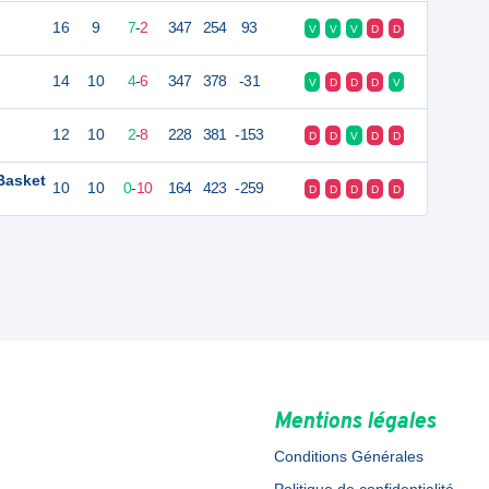
16
9
7
-
2
347
254
93
V
V
V
D
D
14
10
4
-
6
347
378
-31
V
D
D
D
V
12
10
2
-
8
228
381
-153
D
D
V
D
D
Basket
10
10
0
-
10
164
423
-259
D
D
D
D
D
Mentions légales
Conditions Générales