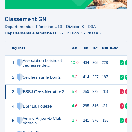
Classement
GN
Départementale Féminine U13 - Division 3 - D3A -
Départementale féminine U13 - Division 3 - Phase 2
ÉQUIPES
PTS
JO
G-P
BP
BC
DIFF
RATIO
F
Association Loisirs et
1
20
10
10
-
0
434
205
229
V
V
Jeunesse de
Morannes
2
Seiches sur le Loir 2
18
10
8
-
2
414
227
187
V
V
3
ESSJ Grez-Neuville 2
14
9
5
-
4
259
272
-13
D
D
4
ESP La Pouëze
14
10
4
-
6
295
316
-21
D
V
Vern d'Anjou -B Club
5
11
10
2
-
7
241
376
-135
V
D
Vernois