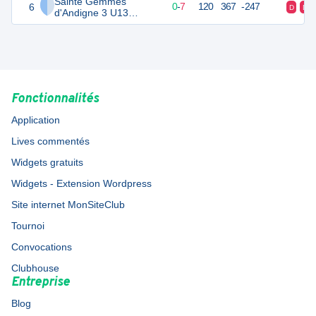
Sainte Gemmes
6
7
9
0
-
7
120
367
-247
D
D
d'Andigne 3 U13
Féminines
Fonctionnalités
Application
Lives commentés
Widgets gratuits
Widgets - Extension Wordpress
Site internet MonSiteClub
Tournoi
Convocations
Clubhouse
Entreprise
Blog