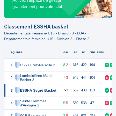
Activez l'espace de gestion
gratuitement pour votre club !
Classement
ESSHA basket
Départementale Féminine U15 - Division 3 - D3A -
Départementale féminine U15 - Division 3 - Phase 2
ÉQUIPES
PTS
JO
G-P
BP
BC
DIFF
RATIO
F
1
ESSJ Grez-Neuville 2
18
10
8
-
2
616
422
194
V
V
Lamboisières-Martin
2
17
10
7
-
3
548
444
104
D
V
Basket 2
3
ESSHA Segré Basket
17
10
7
-
3
552
439
113
V
D
Sainte Gemmes
4
15
10
5
-
5
580
533
47
D
V
d'Andigne 2
5
SCB Beaucouzé
12
10
2
-
8
402
621
-219
V
D