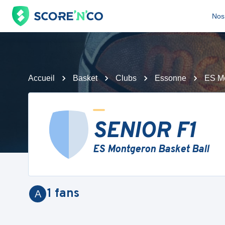
Nos 
Accueil
Basket
Clubs
Essonne
ES Mo
SENIOR F1
ES Montgeron Basket Ball
1
fans
A