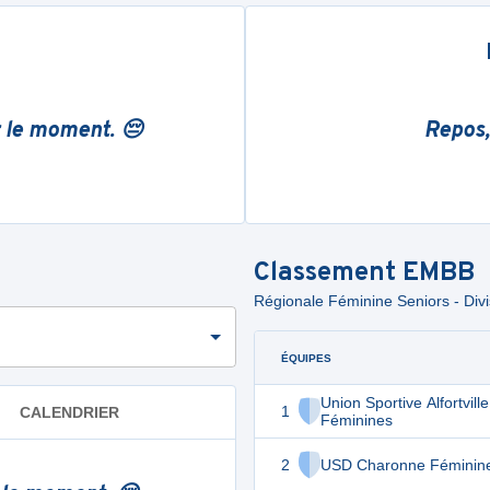
r le moment. 😔
Repos,
Classement
EMBB
Régionale Féminine Seniors - Divi
ÉQUIPES
Union Sportive Alfortvill
1
CALENDRIER
Féminines
2
USD Charonne Féminin