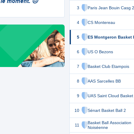
 le moment. 😔
3
Paris Jean Bouin Casg 
4
CS Montereau
5
ES Montgeron Basket 
6
US O Bezons
7
Basket Club Etampois
8
AAS Sarcelles BB
9
UAS Saint Cloud Basket
10
Sénart Basket Ball 2
Basket Ball Association
11
Noiséenne