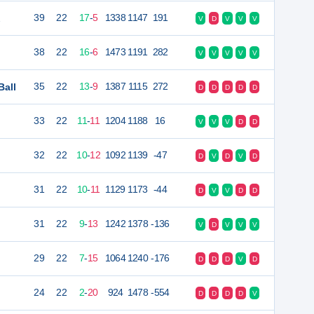
2
39
22
17
-
5
1338
1147
191
V
D
V
V
V
38
22
16
-
6
1473
1191
282
V
V
V
V
V
Ball
35
22
13
-
9
1387
1115
272
D
D
D
D
D
33
22
11
-
11
1204
1188
16
V
V
V
D
D
32
22
10
-
12
1092
1139
-47
D
V
D
V
D
31
22
10
-
11
1129
1173
-44
D
V
V
D
D
31
22
9
-
13
1242
1378
-136
V
D
V
V
V
29
22
7
-
15
1064
1240
-176
D
D
D
V
D
24
22
2
-
20
924
1478
-554
D
D
D
D
V