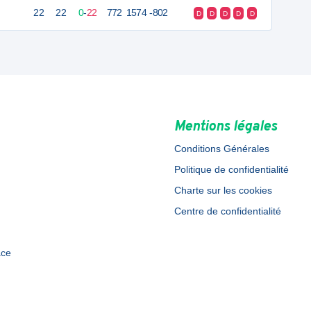
22
22
0
-
22
772
1574
-802
D
D
D
D
D
Mentions légales
Conditions Générales
Politique de confidentialité
Charte sur les cookies
Centre de confidentialité
ace