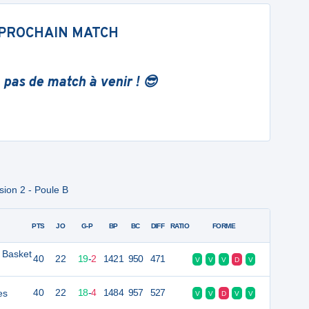
PROCHAIN MATCH
 pas de match à venir ! 😎
sion 2 - Poule B
PTS
JO
G-P
BP
BC
DIFF
RATIO
FORME
e Basket
40
22
19
-
2
1421
950
471
V
V
V
D
V
es
40
22
18
-
4
1484
957
527
V
V
D
V
V