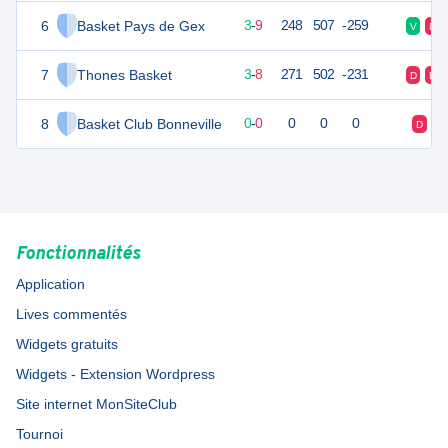
6
Basket Pays de Gex
15
12
3
-
9
248
507
-259
V
D
7
Thones Basket
14
12
3
-
8
271
502
-231
D
D
8
Basket Club Bonneville
0
0
0
-
0
0
0
0
D
Fonctionnalités
Application
Lives commentés
Widgets gratuits
Widgets - Extension Wordpress
Site internet MonSiteClub
Tournoi