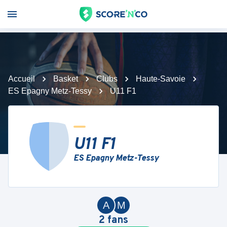
Accueil
Basket
Clubs
Haute-Savoie
ES Epagny Metz-Tessy
U11 F1
U11 F1
ES Epagny Metz-Tessy
A
M
2
fans