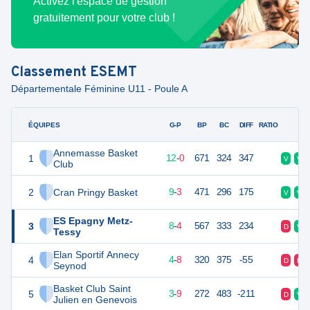
Activez l'espace de gestion
gratuitement pour votre club !
Classement
ESEMT
Départementale Féminine U11 - Poule A
ÉQUIPES
PTS
JO
G-P
BP
BC
DIFF
RATIO
F
Annemasse Basket
1
24
12
12
-
0
671
324
347
V
V
Club
2
Cran Pringy Basket
21
12
9
-
3
471
296
175
V
V
ES Epagny Metz-
3
20
12
8
-
4
567
333
234
D
V
Tessy
Elan Sportif Annecy
4
16
12
4
-
8
320
375
-55
D
D
Seynod
Basket Club Saint
5
15
12
3
-
9
272
483
-211
D
V
Julien en Genevois