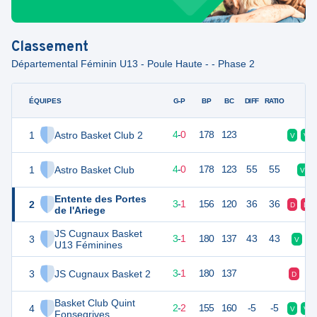
Classement
Départemental Féminin U13 - Poule Haute - - Phase 2
ÉQUIPES
PTS
JO
G-P
BP
BC
DIFF
RATIO
F
1
Astro Basket Club 2
8
4
4
-
0
178
123
V
V
1
Astro Basket Club
8
4
4
-
0
178
123
55
55
V
Entente des Portes
2
7
4
3
-
1
156
120
36
36
D
D
de l'Ariege
JS Cugnaux Basket
3
7
4
3
-
1
180
137
43
43
V
U13 Féminines
3
JS Cugnaux Basket 2
7
4
3
-
1
180
137
D
D
Basket Club Quint
4
6
4
2
-
2
155
160
-5
-5
V
V
Fonsegrives