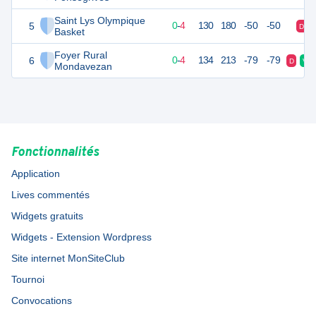
Saint Lys Olympique
5
4
4
0
-
4
130
180
-50
-50
D
Basket
Foyer Rural
6
4
4
0
-
4
134
213
-79
-79
D
V
Mondavezan
Fonctionnalités
Application
Lives commentés
Widgets gratuits
Widgets - Extension Wordpress
Site internet MonSiteClub
Tournoi
Convocations