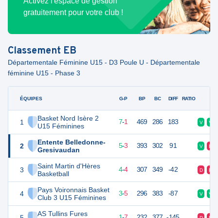
Activez l'espace de gestion
gratuitement pour votre club !
Classement
EB
Départementale Féminine U15 - D3 Poule U - Départementale
féminine U15 - Phase 3
ÉQUIPES
PTS
JO
G-P
BP
BC
DIFF
RATIO
F
Basket Nord Isère 2
1
15
8
7
-
1
469
286
183
V
V
U15 Féminines
Entente Belledonne-
2
13
8
5
-
3
393
302
91
V
D
Gresivaudan
Saint Martin d'Hères
3
12
8
4
-
4
307
349
-42
D
D
Basketball
Pays Voironnais Basket
4
11
8
3
-
5
296
383
-87
V
V
Club 3 U15 Féminines
AS Tullins Fures
5
9
8
1
-
7
232
377
-145
D
D