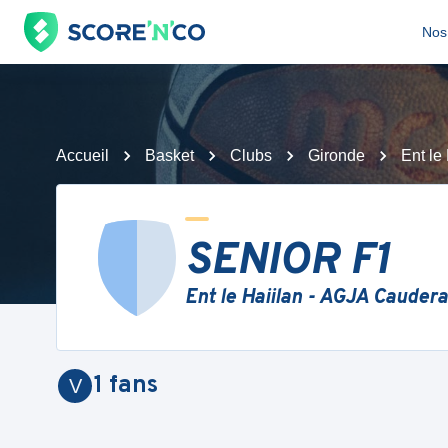
Nos 
Accueil
Basket
Clubs
Gironde
Ent le
SENIOR F1
Ent le Haiilan - AGJA Cauder
1
fans
V