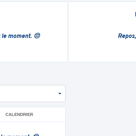
r le moment. 😔
Repos,
CALENDRIER