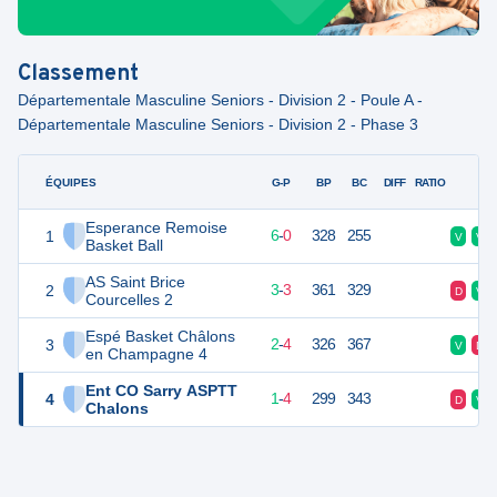
Classement
Départementale Masculine Seniors - Division 2 - Poule A -
Départementale Masculine Seniors - Division 2 - Phase 3
ÉQUIPES
PTS
JO
G-P
BP
BC
DIFF
RATIO
F
Esperance Remoise
1
12
6
6
-
0
328
255
V
V
Basket Ball
AS Saint Brice
2
9
6
3
-
3
361
329
D
V
Courcelles 2
Espé Basket Châlons
3
8
6
2
-
4
326
367
V
D
en Champagne 4
Ent CO Sarry ASPTT
4
6
6
1
-
4
299
343
D
V
Chalons