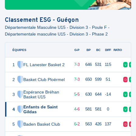
Classement
ESG - Guégon
Départementale Masculine U15 - Division 3 - Poule F -
Départementale masculine U15 - Division 3 - Phase 2
ÉQUIPES
PTS
JO
G-P
BP
BC
DIFF
RATIO
F
1
FL Lanester Basket 2
17
10
7
-
3
646
531
115
V
V
2
Basket Club Ploërmel
17
10
7
-
3
650
599
51
D
V
Espérance Bréhan
3
15
10
5
-
5
630
644
-14
V
V
Basket U15
Enfants de Saint
4
14
10
4
-
6
581
581
0
V
V
Gildas
5
Baden Basket Club
14
10
6
-
2
563
426
137
D
D