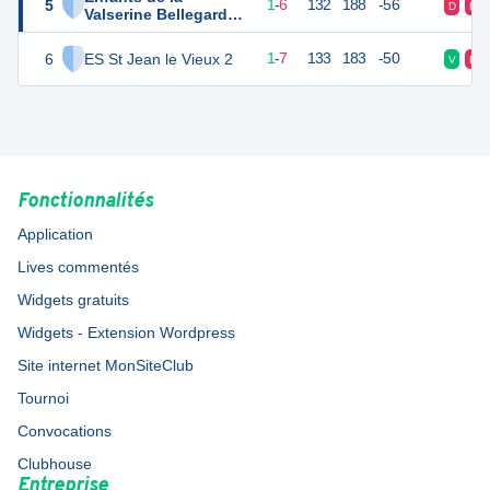
5
15
10
1
-
6
132
188
-56
D
D
Valserine Bellegarde
Basket
6
ES St Jean le Vieux 2
14
10
1
-
7
133
183
-50
V
D
Fonctionnalités
Application
Lives commentés
Widgets gratuits
Widgets - Extension Wordpress
Site internet MonSiteClub
Tournoi
Convocations
Clubhouse
Entreprise