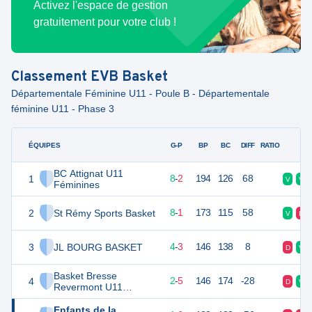
Activez l'espace de gestion
gratuitement pour votre club !
Classement
EVB Basket
Départementale Féminine U11 - Poule B - Départementale
féminine U11 - Phase 3
ÉQUIPES
PTS
JO
G-P
BP
BC
DIFF
RATIO
F
BC Attignat U11
1
26
10
8
-
2
194
126
68
V
V
Féminines
2
St Rémy Sports Basket
25
9
8
-
1
173
115
58
V
D
3
JL BOURG BASKET
19
9
4
-
3
146
138
8
D
V
Basket Bresse
4
17
10
2
-
5
146
174
-28
D
V
Revermont U11
Féminines
Enfants de la