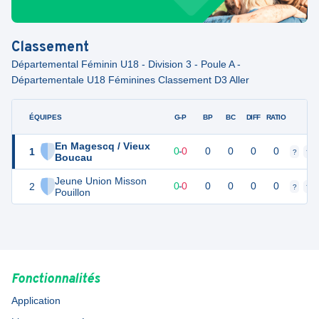
Classement
Départemental Féminin U18 - Division 3 - Poule A -
Départementale U18 Féminines Classement D3 Aller
ÉQUIPES
PTS
JO
G-P
BP
BC
DIFF
RATIO
F
En Magescq / Vieux
1
0
0
0
-
0
0
0
0
0
?
?
Boucau
Jeune Union Misson
2
0
0
0
-
0
0
0
0
0
?
?
Pouillon
Fonctionnalités
Application