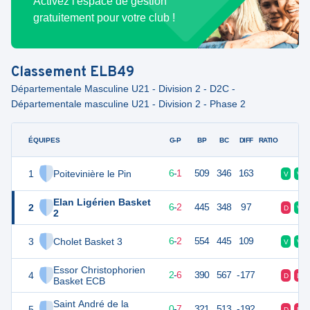
Activez l'espace de gestion
gratuitement pour votre club !
Classement
ELB49
Départementale Masculine U21 - Division 2 - D2C -
Départementale masculine U21 - Division 2 - Phase 2
ÉQUIPES
PTS
JO
G-P
BP
BC
DIFF
RATIO
F
1
Poitevinière le Pin
14
8
6
-
1
509
346
163
V
V
Elan Ligérien Basket
2
14
8
6
-
2
445
348
97
D
V
2
3
Cholet Basket 3
14
8
6
-
2
554
445
109
V
V
Essor Christophorien
4
10
8
2
-
6
390
567
-177
D
D
Basket ECB
Saint André de la
5
8
8
0
-
7
321
513
-192
D
D