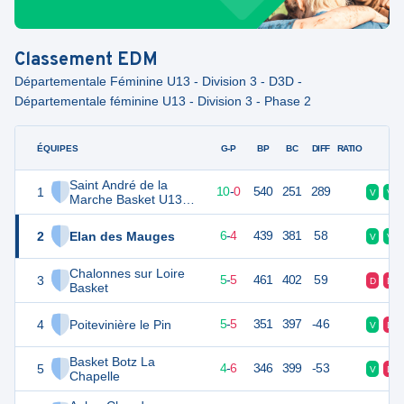
Classement
EDM
Départementale Féminine U13 - Division 3 - D3D -
Départementale féminine U13 - Division 3 - Phase 2
ÉQUIPES
PTS
JO
G-P
BP
BC
DIFF
RATIO
F
Saint André de la
1
20
10
10
-
0
540
251
289
V
V
Marche Basket U13
Féminines
2
Elan des Mauges
16
10
6
-
4
439
381
58
V
V
Chalonnes sur Loire
3
15
10
5
-
5
461
402
59
D
D
Basket
4
Poitevinière le Pin
15
10
5
-
5
351
397
-46
V
D
Basket Botz La
5
14
10
4
-
6
346
399
-53
V
D
Chapelle