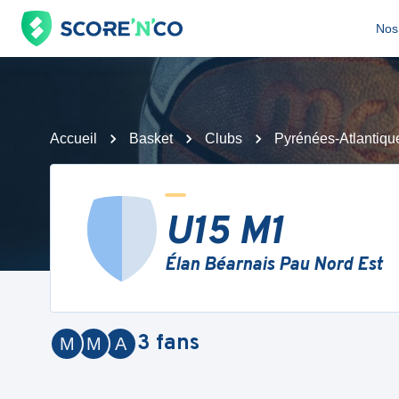
Nos 
Accueil
Basket
Clubs
Pyrénées-Atlantiqu
U15 M1
Élan Béarnais Pau Nord Est
3
fans
M
M
A