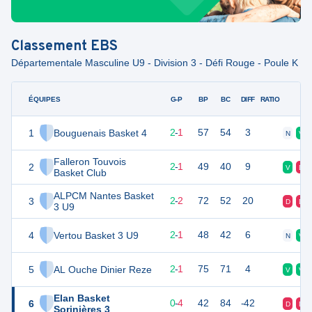
Classement
EBS
Départementale Masculine U9 - Division 3 - Défi Rouge - Poule K
ÉQUIPES
PTS
JO
G-P
BP
BC
DIFF
RATIO
F
1
Bouguenais Basket 4
8
6
2
-
1
57
54
3
N
V
Falleron Touvois
2
8
6
2
-
1
49
40
9
V
D
Basket Club
ALPCM Nantes Basket
3
8
6
2
-
2
72
52
20
D
D
3 U9
4
Vertou Basket 3 U9
8
6
2
-
1
48
42
6
N
V
5
AL Ouche Dinier Reze
7
5
2
-
1
75
71
4
V
V
Elan Basket
6
5
5
0
-
4
42
84
-42
D
D
Sorinières 3