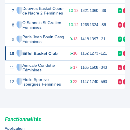
Douvres Basket Coeur
7
32
22
10
-
12
1321
1360
-39
V
D
de Nacre 2 Féminines
O Sannois St Gratien
8
32
22
10
-
12
1265
1324
-59
D
D
Féminines
Paris Jean Bouin Casg
9
31
22
9
-
13
1418
1397
21
V
V
Féminines
10
Eiffel Basket Club
28
22
6
-
16
1152
1273
-121
V
D
Amicale Condette
11
27
22
5
-
17
1165
1508
-343
D
D
Féminines
Etoile Sportive
12
22
22
0
-
22
1147
1740
-593
D
D
Isbergues Féminines
Fonctionnalités
Application