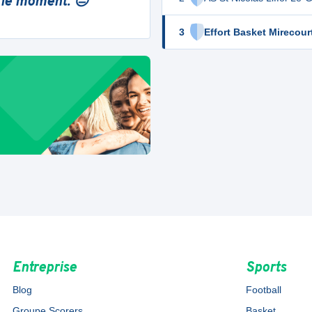
 le moment. 😔
3
Effort Basket Mirecour
Entreprise
Sports
Blog
Football
Groupe Scorers
Basket