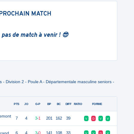
PROCHAIN MATCH
 pas de match à venir ! 😎
- Division 2 - Poule A - Départementale masculine seniors -
PTS
JO
G-P
BP
BC
DIFF
RATIO
FORME
remont
7
4
3
-
1
201
162
39
V
D
V
V
Grand
6
4
3
-
0
141
108
33
V
V
D
V