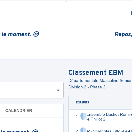
r le moment. 😔
Repos,
Classement
EBM
Départementale Masculine Seniors 
Division 2 - Phase 2
ÉQUIPES
CALENDRIER
Ensemble Basket Remi
1
le Thillot 2
2
AS St Nicolas Liffol-Le-