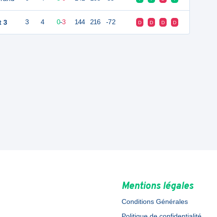
t 3
3
4
0
-
3
144
216
-72
D
D
D
D
Mentions légales
Conditions Générales
Politique de confidentialité