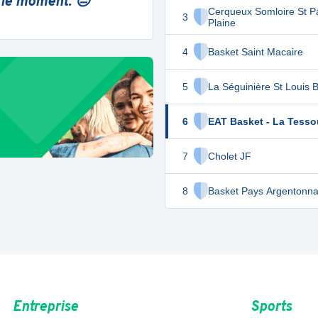
 le moment. 😔
Cerqueux Somloire St Pa
3
Plaine
4
Basket Saint Macaire
5
La Séguinière St Louis 
6
EAT Basket - La Tesso
7
Cholet JF
8
Basket Pays Argentonna
Entreprise
Sports