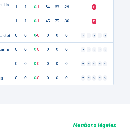
ul la
1
1
0
-
1
34
63
-29
D
1
1
0
-
1
45
75
-30
D
Basket
0
0
0
-
0
0
0
0
?
?
?
?
?
ualle
0
0
0
-
0
0
0
0
?
?
?
?
?
0
0
0
-
0
0
0
0
?
?
?
?
?
is
0
0
0
-
0
0
0
0
?
?
?
?
?
Mentions légales