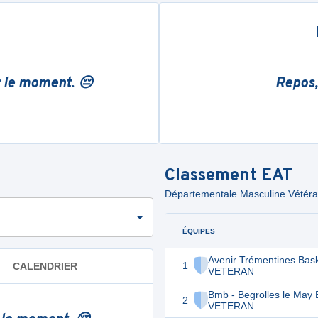
r le moment. 😔
Repos,
Classement
EAT
Départementale Masculine Vété
ÉQUIPES
Avenir Trémentines Bask
1
CALENDRIER
VETERAN
Bmb - Begrolles le May 
2
VETERAN