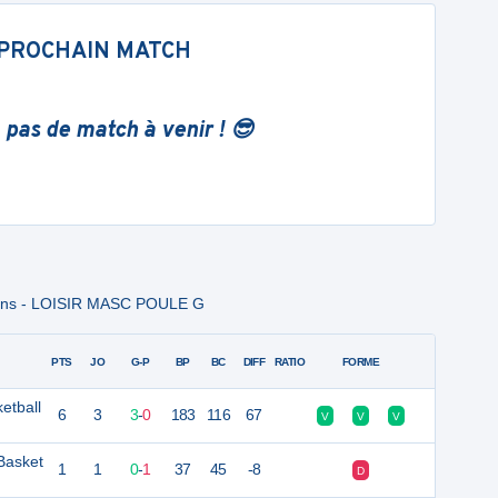
PROCHAIN MATCH
 pas de match à venir ! 😎
rans - LOISIR MASC POULE G
PTS
JO
G-P
BP
BC
DIFF
RATIO
FORME
etball
6
3
3
-
0
183
116
67
V
V
V
Basket
1
1
0
-
1
37
45
-8
D