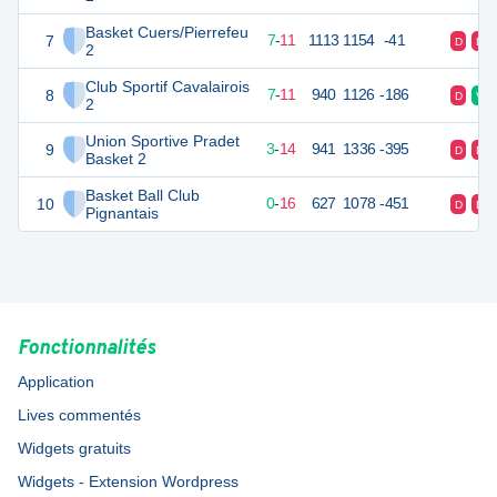
Basket Cuers/Pierrefeu
7
25
18
7
-
11
1113
1154
-41
D
D
2
Club Sportif Cavalairois
8
25
18
7
-
11
940
1126
-186
D
V
2
Union Sportive Pradet
9
20
18
3
-
14
941
1336
-395
D
D
Basket 2
Basket Ball Club
10
16
18
0
-
16
627
1078
-451
D
D
Pignantais
Fonctionnalités
Application
Lives commentés
Widgets gratuits
Widgets - Extension Wordpress