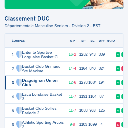
Classement
DUC
Départementale Masculine Seniors - Division 2 - EST
ÉQUIPES
PTS
JO
G-P
BP
BC
DIFF
RATIO
F
Entente Sportive
1
34
18
16
-
2
1282
943
339
V
V
Lorguaise Basket Club
3
Basket Club Grimaud
2
32
18
14
-
4
1164
840
324
V
D
Ste Maxime
Draguignan Union
3
30
18
12
-
6
1278
1084
194
V
V
Club
Esca Londaise Basket
4
29
18
11
-
7
1191
1104
87
V
V
3
Basket Club Sollies
5
29
18
11
-
7
1088
963
125
V
V
Farlede 2
Athletic Sporting Arcois
6
27
18
9
-
9
1103
1099
4
D
V
2