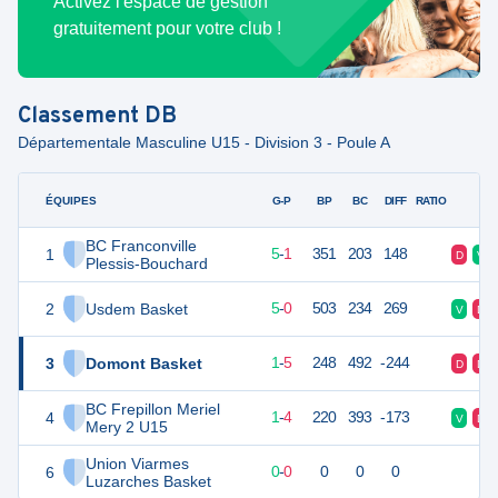
Activez l'espace de gestion
gratuitement pour votre club !
Classement
DB
Départementale Masculine U15 - Division 3 - Poule A
ÉQUIPES
PTS
JO
G-P
BP
BC
DIFF
RATIO
F
BC Franconville
1
11
6
5
-
1
351
203
148
D
V
Plessis-Bouchard
2
Usdem Basket
10
6
5
-
0
503
234
269
V
D
3
Domont Basket
7
6
1
-
5
248
492
-244
D
D
BC Frepillon Meriel
4
6
6
1
-
4
220
393
-173
V
D
Mery 2 U15
Union Viarmes
6
0
0
0
-
0
0
0
0
Luzarches Basket