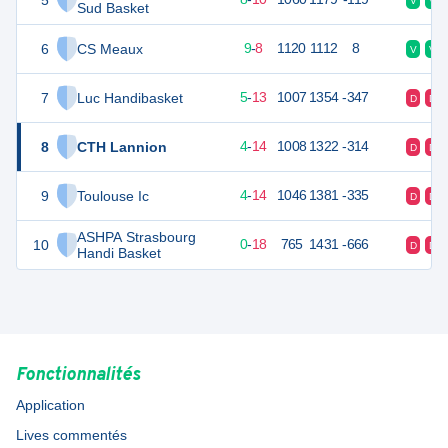
5
V
V
Sud Basket
6
CS Meaux
26
18
9
-
8
1120
1112
8
V
V
7
Luc Handibasket
23
18
5
-
13
1007
1354
-347
D
D
8
CTH Lannion
22
18
4
-
14
1008
1322
-314
D
D
9
Toulouse Ic
22
18
4
-
14
1046
1381
-335
D
D
ASHPA Strasbourg
10
18
18
0
-
18
765
1431
-666
D
D
Handi Basket
Fonctionnalités
Application
Lives commentés