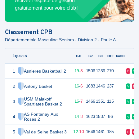
Activez l'espace de gestion
gratuitement pour votre club !
Classement
CPB
Départementale Masculine Seniors - Division 2 - Poule A
ÉQUIPES
PTS
JO
G-P
BP
BC
DIFF
RATIO
F
1
Asnieres Basketball 2
41
22
19
-
3
1506
1236
270
D
V
2
Antony Basket
38
22
16
-
6
1683
1446
237
V
D
USM Malakoff
3
37
22
15
-
7
1466
1351
115
V
V
Spartiates Basket 2
AS Fontenay Aux
4
36
22
14
-
8
1623
1537
86
V
V
Roses 2
5
Val de Seine Basket 3
34
22
12
-
10
1646
1461
185
D
D