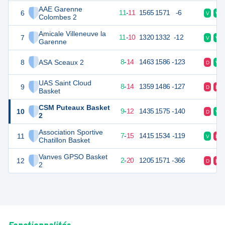
AAE Garenne
6
33
22
11
-
11
1565
1571
-6
V
V
Colombes 2
Amicale Villeneuve la
7
32
22
11
-
10
1320
1332
-12
V
V
Garenne
8
ASA Sceaux 2
30
22
8
-
14
1463
1586
-123
D
V
UAS Saint Cloud
9
30
22
8
-
14
1359
1486
-127
D
D
Basket
CSM Puteaux Basket
10
30
22
9
-
12
1435
1575
-140
D
V
2
Association Sportive
11
29
22
7
-
15
1415
1534
-119
V
D
Chatillon Basket
Vanves GPSO Basket
12
24
22
2
-
20
1205
1571
-366
D
D
2