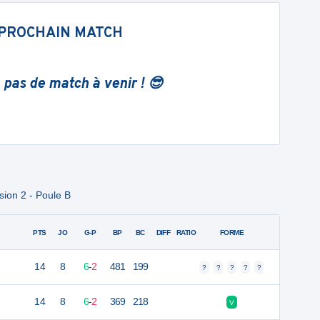
PROCHAIN MATCH
 pas de match à venir ! 😎
sion 2 - Poule B
PTS
JO
G-P
BP
BC
DIFF
RATIO
FORME
14
8
6
-
2
481
199
?
?
?
?
?
14
8
6
-
2
369
218
V