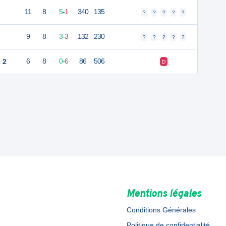
11
8
5
-
1
340
135
?
?
?
?
?
9
8
3
-
3
132
230
?
?
?
?
?
 2
6
8
0
-
6
86
506
D
Mentions légales
Conditions Générales
Politique de confidentialité