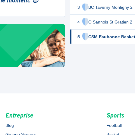
 le moment. 😔
3
BC Taverny Montigny 2
4
O Sannois St Gratien 2
5
CSM Eaubonne Basket
Entreprise
Sports
Blog
Football
Groupe Scorers
Basket