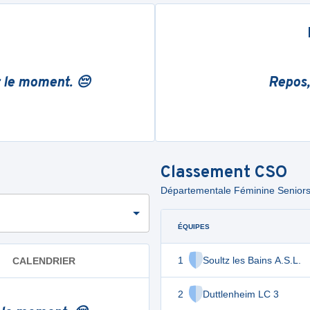
r le moment. 😔
Repos,
Classement
CSO
Départementale Féminine Seniors -
ÉQUIPES
1
Soultz les Bains A.S.L.
CALENDRIER
2
Duttlenheim LC 3