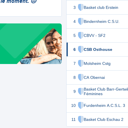
 le moment. 😔
3
Basket club Erstein
4
Bindernheim C.S.U.
5
CBVV - SF2
6
CSB Osthouse
7
Molsheim Cstg
8
CA Obernai
Basket Club Barr-Gertwil
9
Féminines
10
Furdenheim A.C.S.L. 3
11
Basket Club Eschau 2