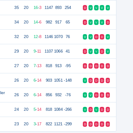
35
20
16
-
3
1147
893
254
D
V
V
V
V
34
20
14
-
6
982
917
65
D
V
V
V
D
32
20
12
-
8
1146
1070
76
V
V
D
D
V
29
20
9
-
11
1107
1066
41
D
V
V
D
V
27
20
7
-
13
818
913
-95
D
D
D
D
D
26
20
6
-
14
903
1051
-148
V
D
D
D
D
ler
26
20
6
-
14
856
932
-76
V
V
D
D
D
24
20
5
-
14
818
1084
-266
V
D
V
D
D
23
20
3
-
17
822
1121
-299
D
D
D
D
D