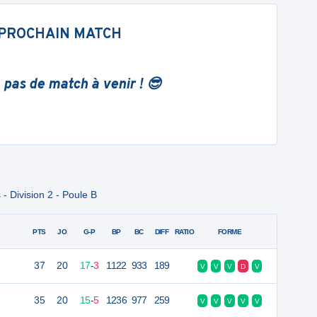
PROCHAIN MATCH
 pas de match à venir ! 😎
 Division 2 - Poule B
PTS
JO
G-P
BP
BC
DIFF
RATIO
FORME
37
20
17
-
3
1122
933
189
V
V
V
D
V
35
20
15
-
5
1236
977
259
V
V
V
V
V