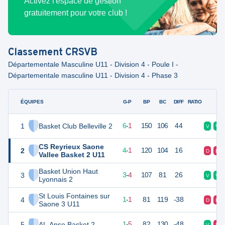
Activez l'espace de gestion
gratuitement pour votre club !
Classement
CRSVB
Départementale Masculine U11 - Division 4 - Poule I -
Départementale masculine U11 - Division 4 - Phase 3
ÉQUIPES
PTS
JO
G-P
BP
BC
DIFF
RATIO
F
1
Basket Club Belleville 2
21
8
6
-
1
150
106
44
V
V
CS Reyrieux Saone
2
17
7
4
-
1
120
104
16
D
D
Vallee Basket 2 U11
Basket Union Haut
3
13
7
3
-
4
107
81
26
V
V
Lyonnais 2
St Louis Fontaines sur
4
10
7
1
-
1
81
119
-38
D
D
Saone 3 U11
5
AL Anse Basket 2
8
7
1
-
5
82
130
-48
V
D