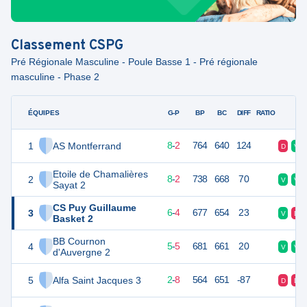
Classement
CSPG
Pré Régionale Masculine - Poule Basse 1 - Pré régionale
masculine - Phase 2
ÉQUIPES
PTS
JO
G-P
BP
BC
DIFF
RATIO
F
1
AS Montferrand
18
10
8
-
2
764
640
124
D
V
Etoile de Chamalières
2
18
10
8
-
2
738
668
70
V
V
Sayat 2
CS Puy Guillaume
3
16
10
6
-
4
677
654
23
V
D
Basket 2
BB Cournon
4
15
10
5
-
5
681
661
20
V
V
d'Auvergne 2
5
Alfa Saint Jacques 3
12
10
2
-
8
564
651
-87
D
D