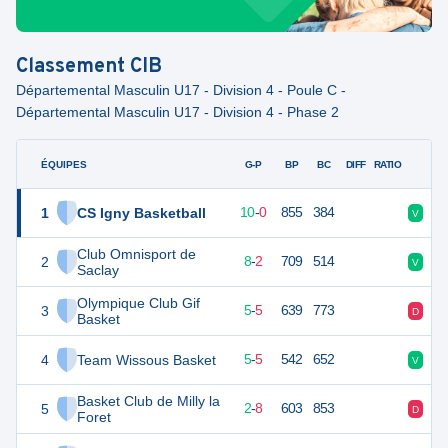
Classement
CIB
Départemental Masculin U17 - Division 4 - Poule C -
Départemental Masculin U17 - Division 4 - Phase 2
ÉQUIPES
PTS
JO
G-P
BP
BC
DIFF
RATIO
F
1
CS Igny Basketball
20
10
10
-
0
855
384
V
V
Club Omnisport de
2
18
10
8
-
2
709
514
V
V
Saclay
Olympique Club Gif
3
15
10
5
-
5
639
773
D
D
Basket
4
Team Wissous Basket
15
10
5
-
5
542
652
V
V
Basket Club de Milly la
5
12
10
2
-
8
603
853
D
D
Foret