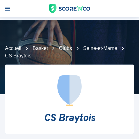
Accueil
Basket
Clubs
Seine-et-Marne
CS Braytois
CS Braytois