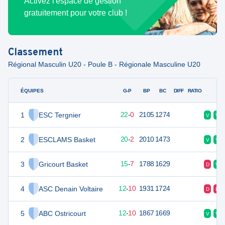
Activez l'espace de gestion
gratuitement pour votre club !
Classement
Régional Masculin U20 - Poule B - Régionale Masculine U20
ÉQUIPES
PTS
JO
G-P
BP
BC
DIFF
RATIO
F
1
ESC Tergnier
44
22
22
-
0
2105
1274
V
V
2
ESCLAMS Basket
42
22
20
-
2
2010
1473
V
V
3
Gricourt Basket
37
22
15
-
7
1788
1629
D
V
4
ASC Denain Voltaire
34
22
12
-
10
1931
1724
D
D
5
ABC Ostricourt
34
22
12
-
10
1867
1669
V
V