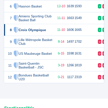
6
Hasnon Basket
34
22
12
-
10
1639
1593
V
D
Amiens Sporting Club
7
33
22
11
-
11
1663
1549
V
V
Basket Ball
8
Croix Olympique
32
22
11
-
10
1606
1665
V
V
Lille Métropole Basket
9
30
22
8
-
14
1497
1702
D
D
Club
10
US Maubeuge Basket
27
22
6
-
15
1598
1631
D
D
Saint-Quentin
11
25
22
3
-
19
1266
1819
D
D
Basketball - JSC
Bondues Basketball
12
21
22
0
-
21
1117
2319
D
D
U20