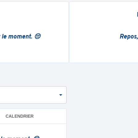
r le moment. 😔
Repos,
CALENDRIER