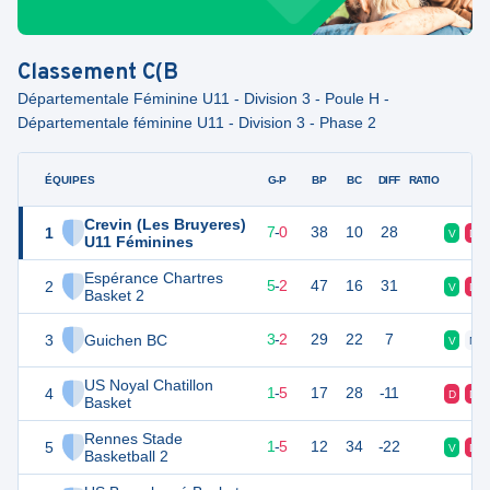
Classement
C(B
Départementale Féminine U11 - Division 3 - Poule H -
Départementale féminine U11 - Division 3 - Phase 2
ÉQUIPES
PTS
JO
G-P
BP
BC
DIFF
RATIO
F
Crevin (Les Bruyeres)
1
21
7
7
-
0
38
10
28
V
D
U11 Féminines
Espérance Chartres
2
17
7
5
-
2
47
16
31
V
D
Basket 2
3
Guichen BC
15
7
3
-
2
29
22
7
V
N
US Noyal Chatillon
4
10
7
1
-
5
17
28
-11
D
D
Basket
Rennes Stade
5
10
7
1
-
5
12
34
-22
V
D
Basketball 2