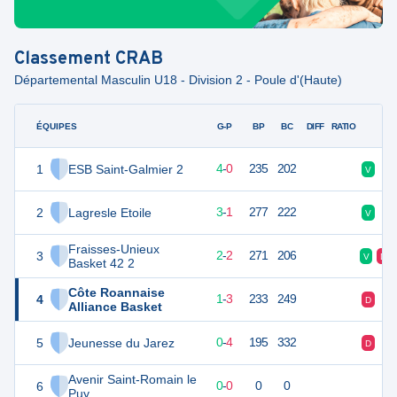
Classement
CRAB
Départemental Masculin U18 - Division 2 - Poule d'(Haute)
ÉQUIPES
PTS
JO
G-P
BP
BC
DIFF
RATIO
F
1
ESB Saint-Galmier 2
8
4
4
-
0
235
202
V
V
2
Lagresle Etoile
7
4
3
-
1
277
222
V
V
Fraisses-Unieux
3
6
4
2
-
2
271
206
V
D
Basket 42 2
Côte Roannaise
4
5
4
1
-
3
233
249
D
D
Alliance Basket
5
Jeunesse du Jarez
4
4
0
-
4
195
332
D
D
Avenir Saint-Romain le
6
0
0
0
-
0
0
0
Puy