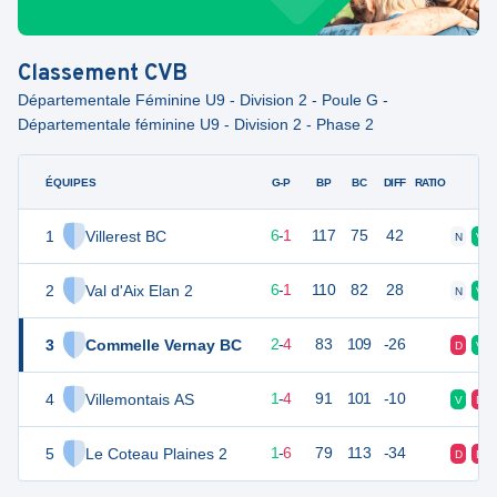
Classement
CVB
Départementale Féminine U9 - Division 2 - Poule G -
Départementale féminine U9 - Division 2 - Phase 2
ÉQUIPES
PTS
JO
G-P
BP
BC
DIFF
RATIO
F
1
Villerest BC
21
8
6
-
1
117
75
42
N
V
2
Val d'Aix Elan 2
21
8
6
-
1
110
82
28
N
V
3
Commelle Vernay BC
14
8
2
-
4
83
109
-26
D
V
4
Villemontais AS
13
8
1
-
4
91
101
-10
V
D
5
Le Coteau Plaines 2
11
8
1
-
6
79
113
-34
D
D