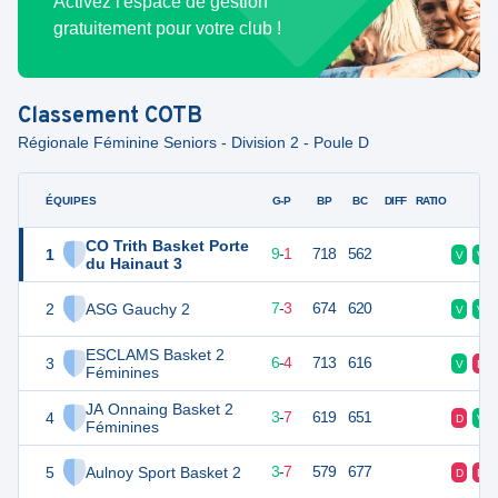
Activez l'espace de gestion
gratuitement pour votre club !
Classement
COTB
Régionale Féminine Seniors - Division 2 - Poule D
ÉQUIPES
PTS
JO
G-P
BP
BC
DIFF
RATIO
F
CO Trith Basket Porte
1
19
10
9
-
1
718
562
V
V
du Hainaut 3
2
ASG Gauchy 2
17
10
7
-
3
674
620
V
V
ESCLAMS Basket 2
3
16
10
6
-
4
713
616
V
D
Féminines
JA Onnaing Basket 2
4
13
10
3
-
7
619
651
D
V
Féminines
5
Aulnoy Sport Basket 2
13
10
3
-
7
579
677
D
D