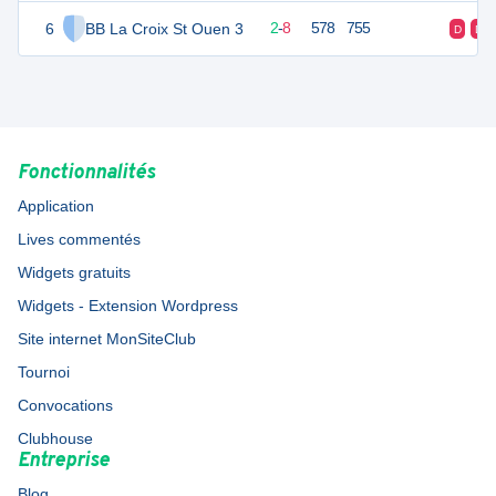
6
BB La Croix St Ouen 3
12
10
2
-
8
578
755
D
D
Fonctionnalités
Application
Lives commentés
Widgets gratuits
Widgets - Extension Wordpress
Site internet MonSiteClub
Tournoi
Convocations
Clubhouse
Entreprise
Blog