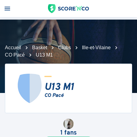
Accueil
Basket
Clubs
Ille-et-Vilaine
CO Pacé
U13 M1
U13 M1
CO Pacé
1
fans