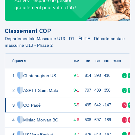
Activez l'espace de gestion
gratuitement pour votre club !
Classement
COP
Départementale Masculine U13 - D1 - ÉLITE - Départementale
masculine U13 - Phase 2
ÉQUIPES
PTS
JO
G-P
BP
BC
DIFF
RATIO
F
1
Chateaugiron US
19
10
9
-
1
814
398
416
V
V
2
ASPTT Saint Malo
19
10
9
-
1
797
439
358
V
V
3
CO Pacé
15
10
5
-
5
495
642
-147
D
V
4
Miniac Morvan BC
14
10
4
-
6
508
697
-189
D
D
5
US Vern Basket
13
10
3
-
7
476
643
-167
V
D