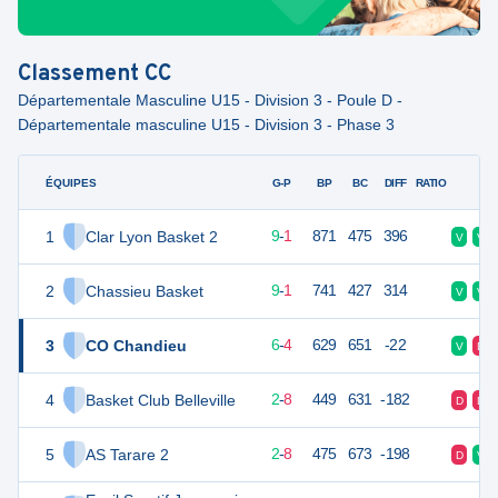
Classement
CC
Départementale Masculine U15 - Division 3 - Poule D -
Départementale masculine U15 - Division 3 - Phase 3
ÉQUIPES
PTS
JO
G-P
BP
BC
DIFF
RATIO
F
1
Clar Lyon Basket 2
19
10
9
-
1
871
475
396
V
V
2
Chassieu Basket
19
10
9
-
1
741
427
314
V
V
3
CO Chandieu
16
10
6
-
4
629
651
-22
V
D
4
Basket Club Belleville
12
10
2
-
8
449
631
-182
D
D
5
AS Tarare 2
12
10
2
-
8
475
673
-198
D
V