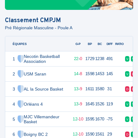
Classement
CMPJM
Pré Régionale Masculine - Poule A
ÉQUIPES
PTS
JO
G-P
BP
BC
DIFF
RATIO
F
Necotin Basketball
1
44
22
22
-
0
1729
1238
491
V
V
Association
2
USM Saran
36
22
14
-
8
1598
1453
145
V
D
3
AL la Source Basket
35
22
13
-
9
1611
1580
31
D
D
4
Orléans 4
35
22
13
-
9
1645
1526
119
V
V
MJC Villemandeur
5
34
22
12
-
10
1595
1670
-75
V
V
Basket
6
Boigny BC 2
34
22
12
-
10
1590
1561
29
D
V