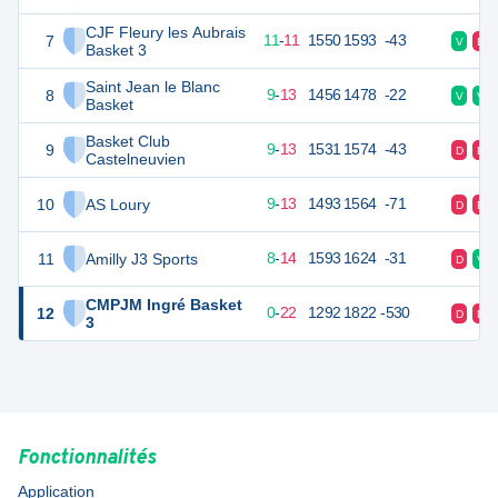
CJF Fleury les Aubrais
7
33
22
11
-
11
1550
1593
-43
V
D
Basket 3
Saint Jean le Blanc
8
31
22
9
-
13
1456
1478
-22
V
V
Basket
Basket Club
9
31
22
9
-
13
1531
1574
-43
D
D
Castelneuvien
10
AS Loury
31
22
9
-
13
1493
1564
-71
D
D
11
Amilly J3 Sports
30
22
8
-
14
1593
1624
-31
D
V
CMPJM Ingré Basket
12
22
22
0
-
22
1292
1822
-530
D
D
3
Fonctionnalités
Application