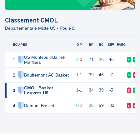
Classement
CMOL
Départementale Mixte U9 - Poule D
ÉQUIPES
PTS
JO
G-P
BP
BC
DIFF
RATIO
F
US Montsoult-Baillet-
1
4
2
2
-
0
71
26
45
V
V
Maffliers
2
Bouffemont AC Basket
2
2
1
-
1
39
46
-7
V
D
CMOL Basket
3
2
2
1
-
1
34
39
-5
D
V
Louvres U9
4
Domont Basket
0
2
0
-
2
26
59
-33
D
D