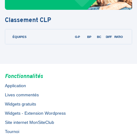
Classement
CLP
ÉQUIPES
PTS
JO
G-P
BP
BC
DIFF
RATIO
F
Fonctionnalités
Application
Lives commentés
Widgets gratuits
Widgets - Extension Wordpress
Site internet MonSiteClub
Tournoi