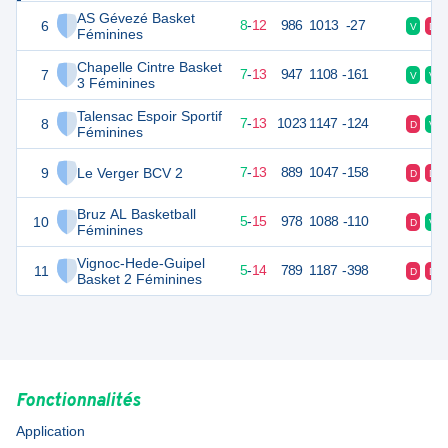
AS Gévezé Basket
6
28
20
8
-
12
986
1013
-27
V
D
Féminines
Chapelle Cintre Basket
7
27
20
7
-
13
947
1108
-161
V
V
3 Féminines
Talensac Espoir Sportif
8
27
20
7
-
13
1023
1147
-124
D
V
Féminines
9
Le Verger BCV 2
27
20
7
-
13
889
1047
-158
D
D
Bruz AL Basketball
10
25
20
5
-
15
978
1088
-110
D
V
Féminines
Vignoc-Hede-Guipel
11
25
20
5
-
14
789
1187
-398
D
D
Basket 2 Féminines
Fonctionnalités
Application