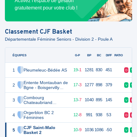
Activez l'espace de gestion
gratuitement pour votre club !
Classement
CJF Basket
Départementale Féminine Seniors - Division 2 - Poule A
ÉQUIPES
PTS
JO
G-P
BP
BC
DIFF
RATIO
F
1
Pleumeleuc-Bédée AS
39
20
19
-
1
1281
830
451
D
V
Entente Montauban de
2
37
20
17
-
3
1277
898
379
V
V
Bgne - Boisgervilly
Basket Féminines
Combourg
3
33
20
13
-
7
1040
895
145
V
D
Chateaubriand
Féminines
Orgerblon BC 2
4
32
20
12
-
8
991
938
53
D
D
Féminines
CJF Saint-Malo
5
30
20
10
-
9
1036
1086
-50
V
V
Basket 2