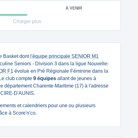
À VENIR
Charger plus
de Basket dont
l'équipe principale SENIOR M1
line Seniors - Division 3 dans la ligue Nouvelle-
IOR F1
évolue en Pré Régionale Féminine dans la
 Le club compte
9 équipes
allant de jeunes à
s le département Charente-Maritime (17) à l'adresse
S CIRE-D'AUNIS.
ssements et calendriers pour une ou plusieurs
âce à Score'n'co.