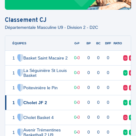
Classement
CJ
Départementale Masculine U9 - Division 2 - D2C
ÉQUIPES
PTS
JO
G-P
BP
BC
DIFF
RATIO
F
1
Basket Saint Macaire 2
0
0
0
-
0
0
0
0
D
D
La Séguinière St Louis
1
0
0
0
-
0
0
0
0
V
D
Basket
1
Poitevinière le Pin
0
0
0
-
0
0
0
0
D
D
1
Cholet JF 2
0
0
0
-
0
0
0
0
V
V
1
Cholet Basket 4
0
0
0
-
0
0
0
0
D
V
Avenir Trémentines
1
0
0
0
-
0
0
0
0
V
V
Basketball 2 U9